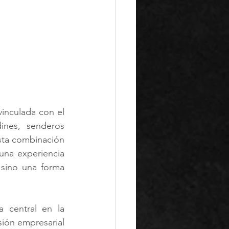
nculada con el 
ines, senderos 
sta combinación 
una experiencia 
sino una forma 
 central en la 
sión empresarial 