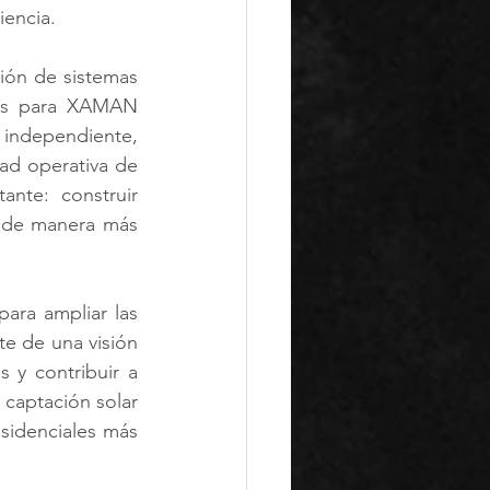
iencia.
ión de sistemas 
das para XAMAN 
ndependiente, 
ad operativa de 
te: construir 
 de manera más 
ra ampliar las 
e de una visión 
y contribuir a 
captación solar 
sidenciales más 