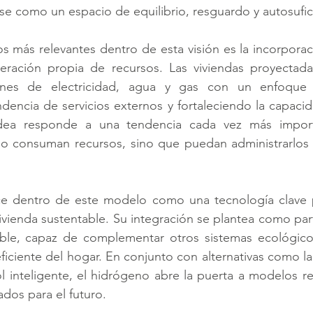
e como un espacio de equilibrio, resguardo y autosufic
 más relevantes dentro de esta visión es la incorporac
neración propia de recursos. Las viviendas proyecta
ones de electricidad, agua y gas con un enfoque i
encia de servicios externos y fortaleciendo la capacid
dea responde a una tendencia cada vez más importan
lo consuman recursos, sino que puedan administrarlos
e dentro de este modelo como una tecnología clave pa
vivienda sustentable. Su integración se plantea como part
ible, capaz de complementar otros sistemas ecológicos 
iciente del hogar. En conjunto con alternativas como la 
l inteligente, el hidrógeno abre la puerta a modelos re
dos para el futuro.