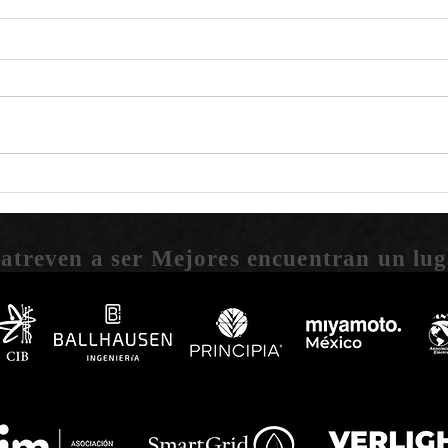
La Teoría de Resurgencia de la
El im
Materia por: Helian Leigon
Leig
 atreven a ser Mejores encuentran un lug