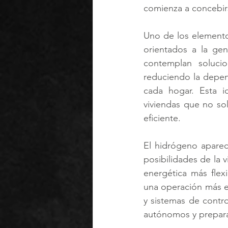
comienza a concebirs
Uno de los elementos
orientados a la ge
contemplan soluci
reduciendo la depend
cada hogar. Esta i
viviendas que no so
eficiente.
El hidrógeno aparec
posibilidades de la 
energética más flex
una operación más ef
y sistemas de contro
autónomos y prepara