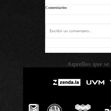
Comentarios
Escribir un comentario...
La primera Cápsula del
Tiempo al espacio será
enviada por la Agencia
Nacional Espacial de Ciencia y
Aquellos que se
Tecnología