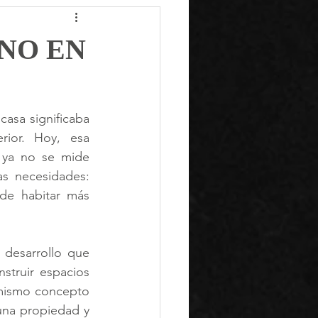
NO EN
asa significaba 
ior. Hoy, esa 
 ya no se mide 
s necesidades: 
de habitar más 
esarrollo que 
struir espacios 
 mismo concepto 
una propiedad y 