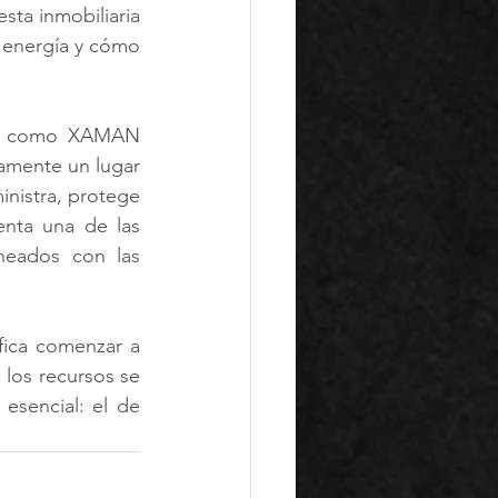
ta inmobiliaria 
energía y cómo 
os como XAMAN 
camente un lugar 
nistra, protege 
nta una de las 
neados con las 
fica comenzar a 
 los recursos se 
esencial: el de 