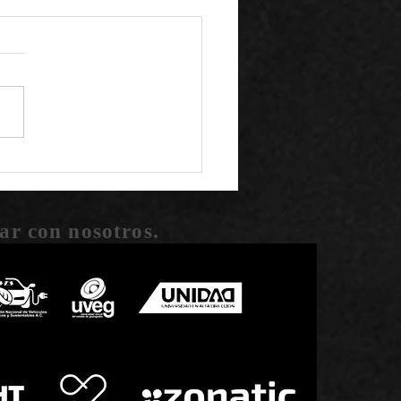
pacto social de Helian
on
ar con nosotros.