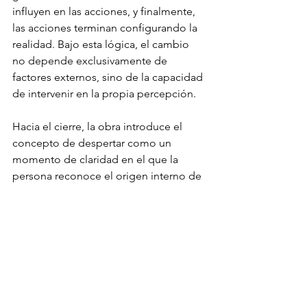
influyen en las acciones, y finalmente, 
las acciones terminan configurando la 
realidad. Bajo esta lógica, el cambio 
no depende exclusivamente de 
factores externos, sino de la capacidad 
de intervenir en la propia percepción.
Hacia el cierre, la obra introduce el 
concepto de despertar como un 
momento de claridad en el que la 
persona reconoce el origen interno de 
sus decisiones. Este punto marca una 
transición entre reaccionar de manera 
automática y actuar con intención, 
permitiendo construir una relación 
distinta con la propia experiencia.