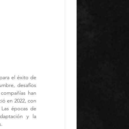
ara el éxito de 
umbre, desafíos 
 compañías han 
ió en 2022, con 
 Las épocas de 
aptación y la 
s.