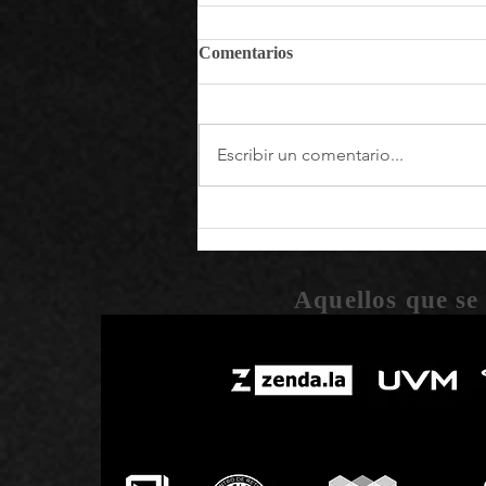
Comentarios
Escribir un comentario...
La primera Cápsula del
Tiempo al espacio será
enviada por la Agencia
Nacional Espacial de Ciencia y
Aquellos que se
Tecnología