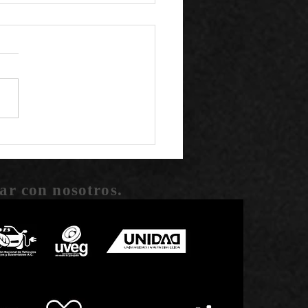
pacto social de Helian
on
ar con nosotros.