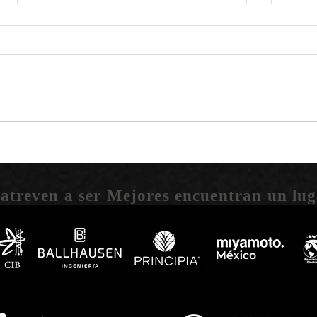
La Teoría de Resurgencia de la
El im
Materia por: Helian Leigon
Leig
 atreven a ser Mejores encuentran un lug