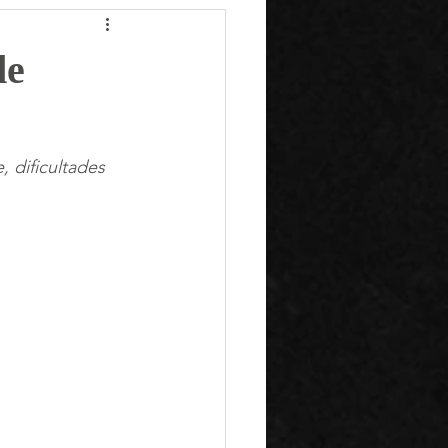
de
 dificultades 