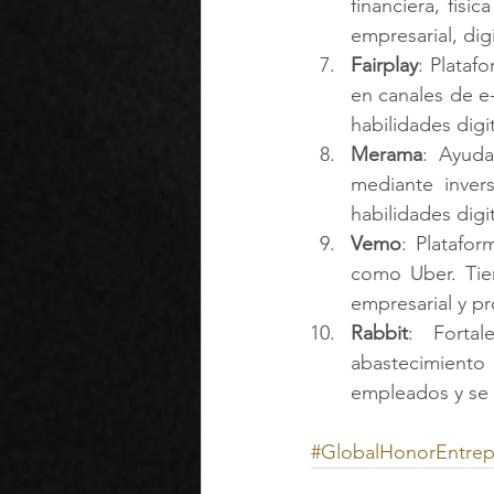
financiera, físi
empresarial, digi
Fairplay
: Plataf
en canales de e
habilidades digi
Merama
: Ayuda
mediante inver
habilidades digi
Vemo
: Platafor
como Uber. Tie
empresarial y pr
Rabbit
: Fortal
abastecimiento 
empleados y se e
#GlobalHonorEntrep