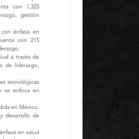
nta con 1,325 
azgo, gestión 
con énfasis en 
uenta con 215 
derazgo.
ud a través de 
 de liderazgo, 
es tecnológicas 
y se enfoca en 
dida en México. 
y desarrollo de 
nfasis en salud 