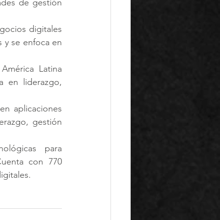
ades de gestión 
ocios digitales 
y se enfoca en 
América Latina 
 en liderazgo, 
en aplicaciones 
razgo, gestión 
ológicas para 
Cuenta con 770 
gitales.