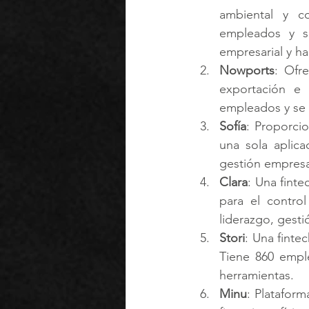
ambiental y c
empleados y se
empresarial y ha
Nowports
: Ofr
exportación e 
empleados y se e
Sofía
: Proporci
una sola aplica
gestión empresar
Clara
: Una finte
para el contro
liderazgo, gesti
Stori
: Una finte
Tiene 860 emple
herramientas.
Minu
: Plataform