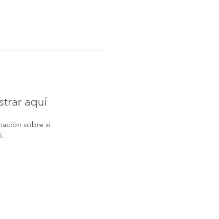
trar aquí
ación sobre sí
í.