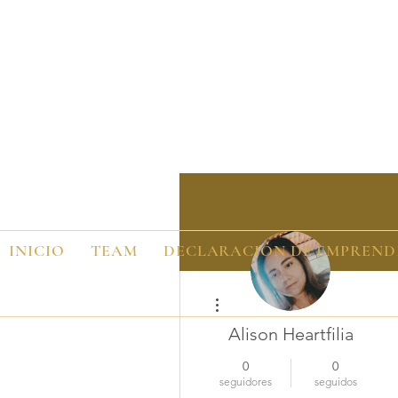
INICIO
TEAM
DECLARACIÓN DE EMPREND
Más acciones
Alison Heartfilia
0
0
seguidores
seguidos